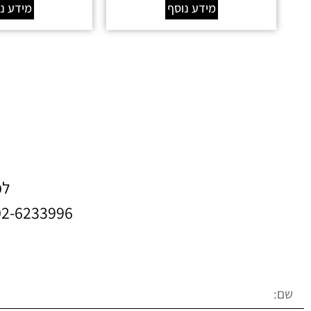
מידע נוסף
מידע נ
לפ
02-6233996 או השאירו פרטים ונחזור אליכם ב