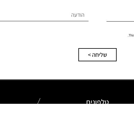
Thi
שליחה >
טלפונים
02-6233996
פקס