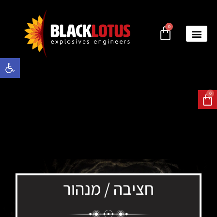
0
פתח סרגל 
0
חציבה / מנהור